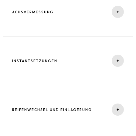
Prüfung, Wartung und Nachfüllung. Oder ggf eine
+
ACHSVERMESSUNG
Instantsetzung. Damit Sie auch im Sommer einen
kühlen Kopf bewahren.
Für sicheres Fahrverhalten und gleichmäßigen
Reifenverschleiß ist eine präzise Achsvermessung
entscheidend. Wir justieren Spur und Sturz digital.
+
INSTANTSETZUNGEN
Für optimale Fahreigenschaften und Sicherheit sind
wir Ihr Ansprechpartner.
Ob Motor, Getriebe oder Fahrwerk. Wir führen
Reparaturen an allen Fahrzeugkomponenten
fachgerecht und mit modernster Technik durch.
+
REIFENWECHSEL UND EINLAGERUNG
Schnell, zuverlässig und herstellerübergreifend.