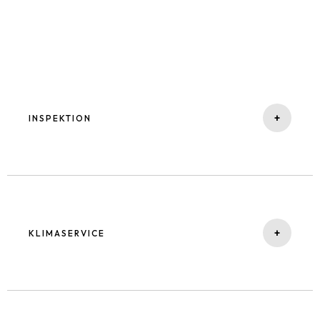
+
INSPEKTION
Wir sind Ihr Partner wenn es um Inspektionen nach
Herstellervorgabe geht. Sodass selbst bei Ihrem
Neuwagen die Garantie bestehen bleibt.
+
KLIMASERVICE
Einwandfreie Klimaanlagenfunktion bedeutet
Komfort und Sicherheit. Unser Klimaservice umfasst